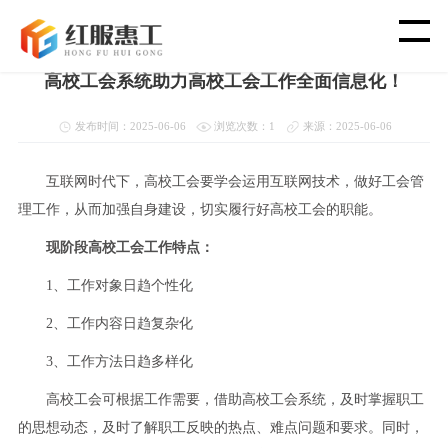
首页
>
新闻资讯
>
高校智慧工会
高校工会系统助力高校工会工作全面信息化！
首 页
发布时间：2025-06-06
浏览次数：1
来源：2025-06-06
智 慧 工 会
互联网时代下，高校工会要学会运用互联网技术，做好工会管
理工作，从而加强自身建设，切实履行好高校工会的职能。
党 建 功 能
现阶段高校工会工作特点：
渠 道 合 作
1、工作对象日趋个性化
2、工作内容日趋复杂化
客 户 案 例
3、工作方法日趋多样化
新 闻 资 讯
高校工会可根据工作需要，借助高校工会系统，及时掌握职工
的思想动态，及时了解职工反映的热点、难点问题和要求。同时，
关 于 我 们