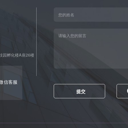
园孵化楼A座26楼
微信客服