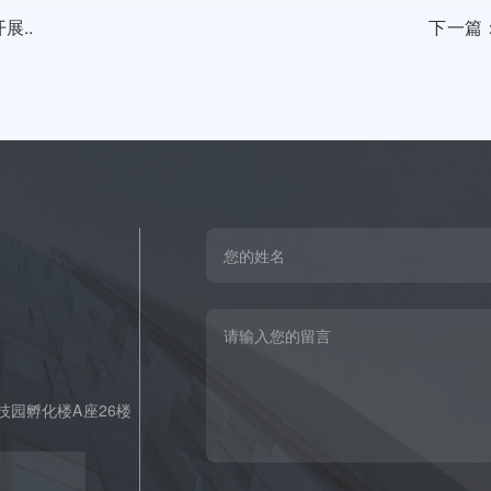
展..
下一篇
园孵化楼A座26楼