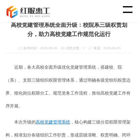
首页
>
新闻资讯
>
教育党建软件
高校党建管理系统全面升级：校院系三级权责划
首 页
分，助力高校党建工作规范化运行
智 慧 工 会
发布时间：2026-06-05
浏览次数：1
来源：2026-06-05
党 建 功 能
近期，各大高校全面升级优化党建管理系统，搭建校、院
（系）、支部三级组织权限管理体系，通过明确各级党组织权责边
渠 道 合 作
界、细化岗位权限分工、规范党务工作流程，推动高校党建工作有
客 户 案 例
序开展。
新 闻 资 讯
本次升级的
高校党建管理系统
，核心构建三级分层权限管理架
构，精准划分各级组织工作职责，形成层级清晰、权责明确、闭环
关 于 我 们