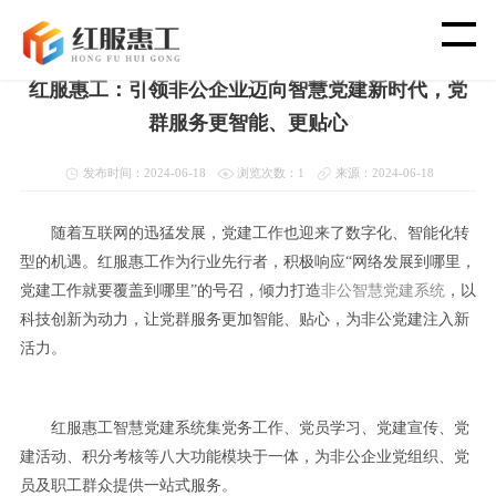
首页
>
新闻资讯
>
党建新闻动态
红服惠工：引领非公企业迈向智慧党建新时代，党
首 页
群服务更智能、更贴心
智 慧 工 会
发布时间：2024-06-18
浏览次数：1
来源：2024-06-18
随着互联网的迅猛发展，党建工作也迎来了数字化、智能化转
党 建 功 能
型的机遇。红服惠工作为行业先行者，积极响应“网络发展到哪里，
党建工作就要覆盖到哪里”的号召，倾力打造
非公智慧党建系统
，以
渠 道 合 作
科技创新为动力，让党群服务更加智能、贴心，为非公党建注入新
活力。
客 户 案 例
新 闻 资 讯
红服惠工智慧党建系统集党务工作、党员学习、党建宣传、党
建活动、积分考核等八大功能模块于一体，为非公企业党组织、党
员及职工群众提供一站式服务。
关 于 我 们