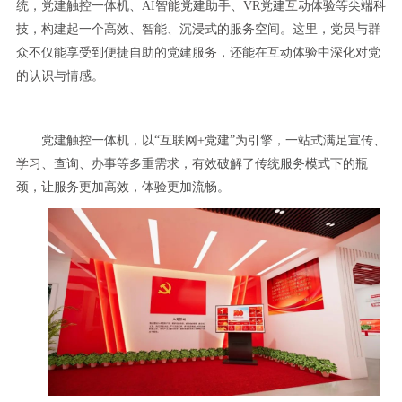
统，党建触控一体机、AI智能党建助手、VR党建互动体验等尖端科
技，构建起一个高效、智能、沉浸式的服务空间。这里，党员与群
众不仅能享受到便捷自助的党建服务，还能在互动体验中深化对党
的认识与情感。
党建触控一体机，以“互联网+党建”为引擎，一站式满足宣传、
学习、查询、办事等多重需求，有效破解了传统服务模式下的瓶
颈，让服务更加高效，体验更加流畅。