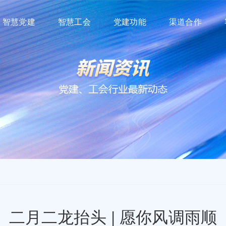
智慧党建
智慧工会
党建功能
渠道合作
二月二龙抬头 | 愿你风调雨顺