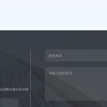
园孵化楼A座26楼