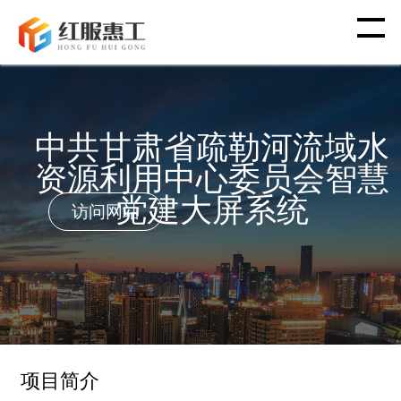
首 页
中共甘肃省疏勒河流域水
智 慧 工 会
资源利用中心委员会智慧
党 建 功 能
党建大屏系统
访问网站
渠 道 合 作
客 户 案 例
新 闻 资 讯
项目简介
关 于 我 们