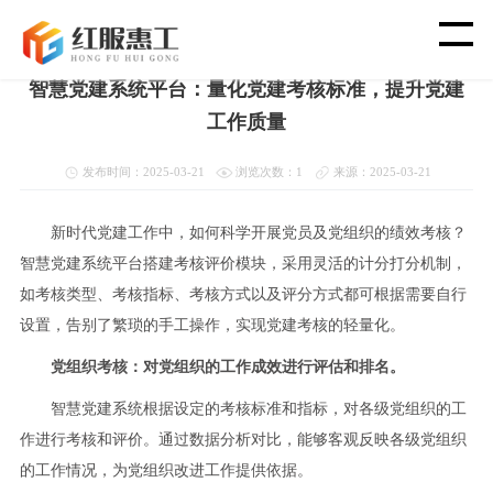
首页
>
新闻资讯
>
党建新闻动态
智慧党建系统平台：量化党建考核标准，提升党建
首 页
工作质量
智 慧 工 会
发布时间：2025-03-21
浏览次数：1
来源：2025-03-21
党 建 功 能
新时代党建工作中，如何科学开展党员及党组织的绩效考核？
智慧党建系统平台搭建考核评价模块，采用灵活的计分打分机制，
如考核类型、考核指标、考核方式以及评分方式都可根据需要自行
渠 道 合 作
设置，告别了繁琐的手工操作，实现党建考核的轻量化。
客 户 案 例
党组织考核：对党组织的工作成效进行评估和排名。
智慧党建系统根据设定的考核标准和指标，对各级党组织的工
新 闻 资 讯
作进行考核和评价。通过数据分析对比，能够客观反映各级党组织
的工作情况，为党组织改进工作提供依据。
关 于 我 们