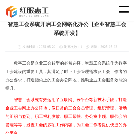
首页
>
新闻资讯
>
国企智慧工会
智慧工会系统开启工会网络化办公【企业智慧工会
首 页
系统开发】
智 慧 工 会
发布时间：2025-05-22
浏览次数：1
来源：2025-05-22
党 建 功 能
数字工会是企业工会转型的必然选择，智慧工会系统作为数字
工会建设的重要工具，其满足了时下工会管理需求及工会工作者的
办公要求，打造指尖上的工会办公阵地，推动企业工会服务效能的
渠 道 合 作
提升。
客 户 案 例
智慧工会系统有效运用了互联网、云平台等新技术手段，打造
企业工会网上办公阵地，像日常的工会会员管理、组织管理、活动
新 闻 资 讯
的组织与签到、职工福利发放、职工帮扶、办公室申领、职代会的
管理等等，涵盖工会的多项工作内容，为工会工作者提供便捷的办
关 于 我 们
公平台。