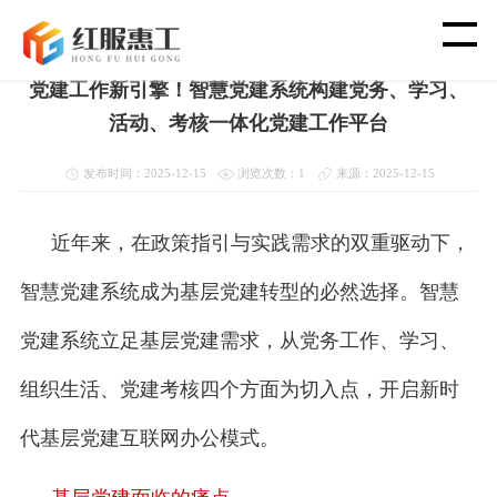
首页
>
新闻资讯
>
党建新闻动态
党建工作新引擎！智慧党建系统构建党务、学习、
首 页
活动、考核一体化党建工作平台
智 慧 工 会
发布时间：2025-12-15
浏览次数：1
来源：2025-12-15
党 建 功 能
近年来，在政策指引与实践需求的双重驱动下，
智慧党建系统成为基层党建转型的必然选择。智慧
渠 道 合 作
党建系统立足基层党建需求，从党务工作、学习、
客 户 案 例
组织生活、党建考核四个方面为切入点，开启新时
新 闻 资 讯
代基层党建互联网办公模式。
关 于 我 们