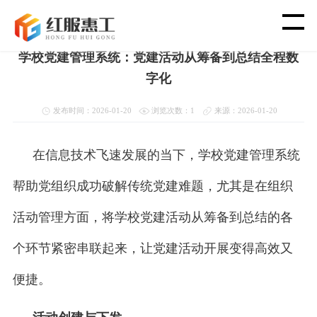
首页
>
新闻资讯
>
教育党建软件
学校党建管理系统：党建活动从筹备到总结全程数
首 页
字化
智 慧 工 会
发布时间：2026-01-20
浏览次数：1
来源：2026-01-20
党 建 功 能
在信息技术飞速发展的当下，学校党建管理系统
帮助党组织成功破解传统党建难题，尤其是在组织
渠 道 合 作
活动管理方面，将学校党建活动从筹备到总结的各
客 户 案 例
个环节紧密串联起来，让党建活动开展变得高效又
新 闻 资 讯
便捷。
关 于 我 们