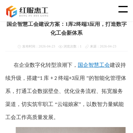
首页
>
新闻资讯
>
国企智慧工会
国企智慧工会建设方案：1库2终端3应用，打造数字
首 页
化工会新体系
智 慧 工 会
发布时间：2026-04-23
浏览次数：1
来源：2026-04-23
党 建 功 能
在企业数字化转型浪潮下，
国企智慧工会
建设持
续升级，搭建“
库
终端
应用 ”的智能化管理体
1
+ 2
+3
渠 道 合 作
系，打通工会数据壁垒、优化业务流程、拓宽服务
客 户 案 例
渠道，切实筑牢职工 “云端娘家”，以数智力量赋能
新 闻 资 讯
工会工作高质量发展。
关 于 我 们