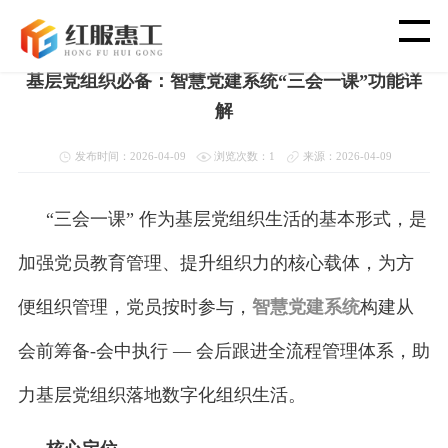
首页
>
新闻资讯
>
教育党建软件
基层党组织必备：智慧党建系统“三会一课”功能详
首 页
解
智 慧 工 会
发布时间：2026-04-09
浏览次数：1
来源：2026-04-09
党 建 功 能
“三会一课” 作为基层党组织生活的基本形式，是
加强党员教育管理、提升组织力的核心载体，为方
渠 道 合 作
便组织管理，党员按时参与，
智慧党建系统
构建从
客 户 案 例
会前筹备-会中执行 — 会后跟进全流程管理体系，助
新 闻 资 讯
力基层党组织落地数字化组织生活。
关 于 我 们