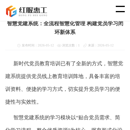
首页
>
新闻资讯
>
党建新闻动态
智慧党建系统：全流程智慧化管理 构建党员学习闭
首 页
环新体系
智 慧 工 会
发布时间：2026-05-12
浏览次数：1
来源：2026-05-12
党 建 功 能
新时代党员教育培训已有了全新的方式，
智慧党
建系统
提供党员线上教育培训阵地，具备丰富的培
渠 道 合 作
训资料、便捷的学习方式，切实提升党员学习的便
客 户 案 例
捷性与实效性。
新 闻 资 讯
智慧党建系统的学习模块以“贴合党员需求、简
关 于 我 们