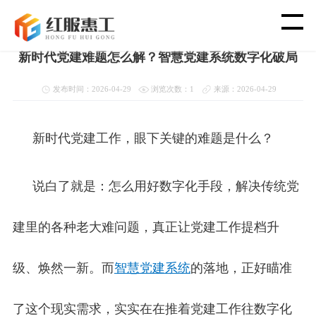
首页
>
新闻资讯
>
党建新闻动态
新时代党建难题怎么解？智慧党建系统数字化破局
首 页
发布时间：2026-04-29
浏览次数：1
来源：2026-04-29
智 慧 工 会
新时代党建工作，眼下关键的难题是什么？
党 建 功 能
说白了就是：怎么用好数字化手段，解决传统党
渠 道 合 作
建里的各种老大难问题，真正让党建工作提档升
客 户 案 例
级、焕然一新。而
智慧党建系统
的落地，正好瞄准
新 闻 资 讯
了这个现实需求，实实在在推着党建工作往数字化
关 于 我 们