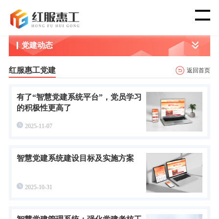
党建动态
首 页
红服惠工党建
返回首页
智 慧 工 会
有了“智慧党建系统平台”，党员学习
党 建 功 能
的积极性更高了
2025-11-07
渠 道 合 作
智慧党建系统建设目标及实施方案
客 户 案 例
新 闻 资 讯
2025-10-31
关 于 我 们