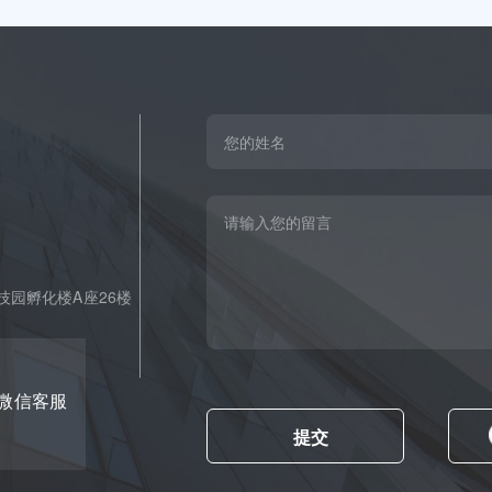
园孵化楼A座26楼
微信客服