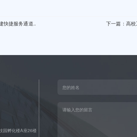
快捷服务通道..
下一篇：高校
园孵化楼A座26楼