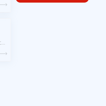
工参
会成