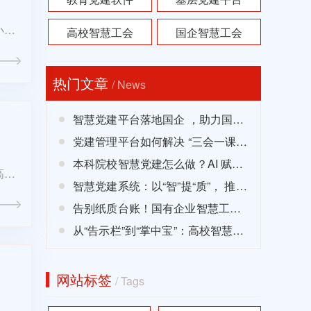
小程
高校智慧工会
国企智慧工会
捷服
热门文章
/ News
智慧党建平台落地国企 ，助力国企
党务高效开展
党建管理平台如何解决 “三会一课”
出勤率低问题？五大维度齐发力
本科院校智慧党建怎么做？AI 赋能
高校
+ 数据驱动，3 条启示少走弯路
智慧党建系统：以“智”提“质”， 推动
度的
党务工作规范“上云”
告别纸质台账！国有企业智慧工会
让会员管理“一键搞定”
从“告示栏”到“掌中宝”：高校智慧工
会如何重塑工会宣传的生命力？
网站标签
/ Tags