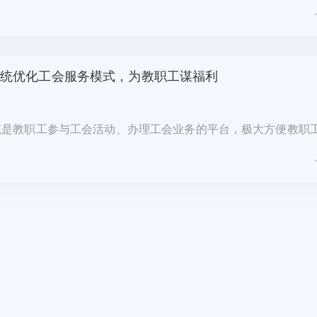
工会系统进行快速了解。1、工会服务效能..
统优化工会服务模式，为教职工谋福利
统是教职工参与工会活动、办理工会业务的平台，极大方便教职
，其优势体现在多个方面，不仅提升了工会管理的效率，也为工
的服务。一是高校智慧工会系统通过集成..