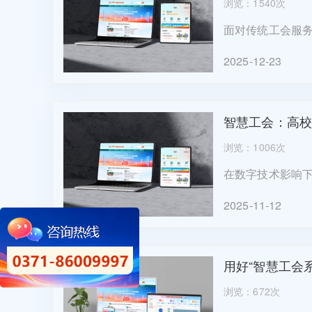
浏览：1540次
面对传统工会服
序端口，以其无
2025-12-23
务通道。首先，为
智慧工会：高校
浏览：1006次
在数字技术影响
工会各项工作进
2025-11-12
提升。高校智慧工
用好“智慧工会
浏览：672次