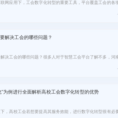
互联网应用下，工会数字化转型的重要工具，平台覆盖工会的各
好、用好智慧工会系统，可以让工会服务更加的精细化。智慧工
组织管理：组织管理功能可以帮助工会在..
要解决工会的哪些问题？
要解决工会的哪些问题？很多人对于智慧工会平台了解不多，河
工会平台开发商，对工会管理需求以及面对的难点问题有着一定
说说该平台主要解决哪些问题。传统工会..
统”为例进行全面解析高校工会数字化转型的优势
之下，高校工会若想要提高其服务效能，进行数字化转型很有必
校工会数字化转型的优势在哪里？高校工会数字化转型的优势有