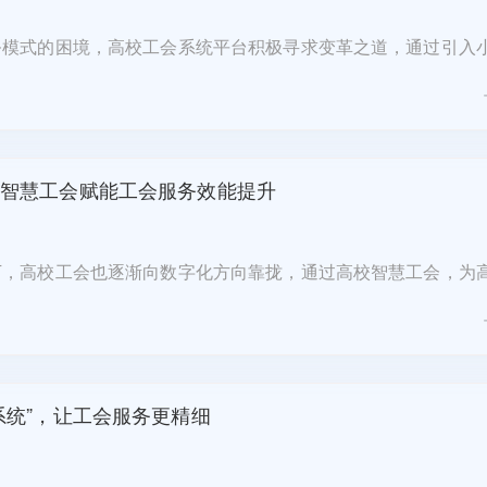
务模式的困境，高校工会系统平台积极寻求变革之道，通过引入
需下载安装、即点即用、方便快捷等优势，为教职工搭建一条快
了简化服务流程，方便教职工办公，高校..
智慧工会赋能工会服务效能提升
下，高校工会也逐渐向数字化方向靠拢，通过高校智慧工会，为
行数字化赋能。自系统上线以来，工会会员服务效能得到了大幅
会作为现代化高校工会服务会员的重要工..
系统”，让工会服务更精细