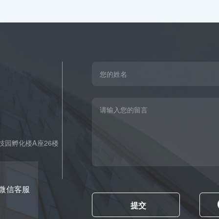
园孵化楼A座26楼
微信客服