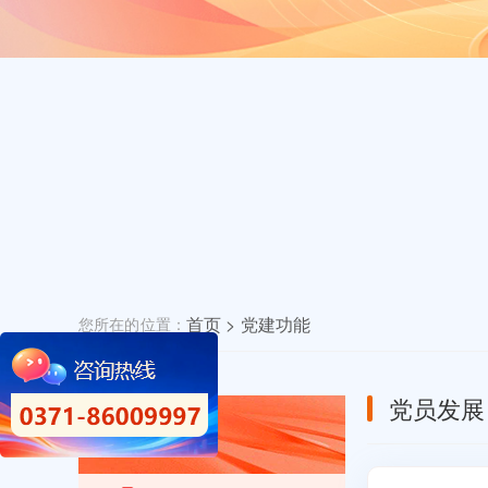
首页
> 党建功能
您所在的位置：
党员发展
产品功能