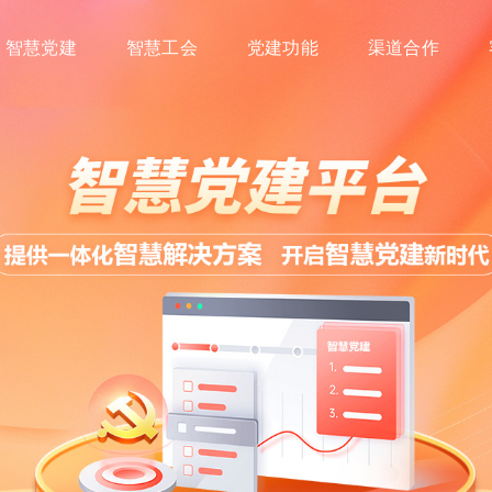
智慧党建
智慧工会
党建功能
渠道合作