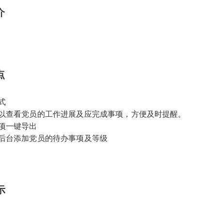
介
点
式
以查看党员的工作进展及应完成事项，方便及时提醒。
项一键导出
后台添加党员的待办事项及等级
示