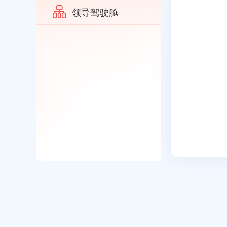
领导驾驶舱