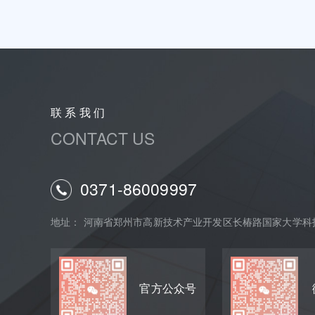
联 系 我 们
CONTACT US
0371-86009997
地址： 河南省郑州市高新技术产业开发区长椿路国家大学科技
官方公众号