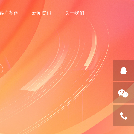
客户案例
新闻资讯
关于我们