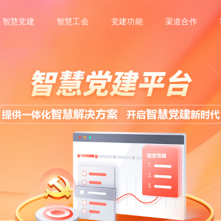
智慧党建
智慧工会
党建功能
渠道合作