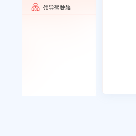
领导驾驶舱